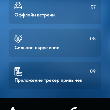
Удобная навигация
с платформой по клубу
и полной базой материалов
Экспертиза
Разбор конкретных кейсов
участников
клуба ведущими экспертами.
Мастермайнды