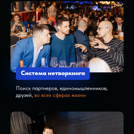
Так и не раскрыть свои таланты
Продолжать делать из «надо» и
«должен» вместе «хочу»
Быть рабом своих страхов
Удобных
моментов для
старта
не бывает
Ты не проснешься одним прекрасным
утром с мыслью: «Сегодня отличный день,
чтобы изменить себя. Пойду потрачу на
это все силы».
Все твои силы уйдут на рутину, которая
еще ни одного человека не сделала
богатым, успешным или счастливым.
Когда усталость берет свое, ты уезжаешь в
отпуск или идешь с близкими людьми в