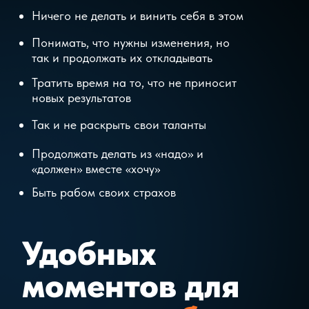
Если ты готов
подождать,
подумай
:
сколько раз ты уже
откладывал на потом?
Ты готов провести сначала
один месяц, а потом и весь
последующий год, как
предыдущий. Тогда прямо
сейчас подойди к календарю и
вычеркни следующий год! Но
если ты жаждешь перемен , то
действовать надо сейчас
Уже через месяц, вспоминая о
своих сомнениях, ты будешь
рад, что принял одно из самых
правильных решений в своей
жизни.
Однажды гурджиев спросил у
своих учеников: «что прежде