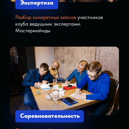
01
Новый уровень в деньгах,
окружении, качестве жизни
02
Получишь мотивацию к
движению из своей новой Цели
03
Поймешь, как за год достичь
невероятных результатов
04
Максимальная концентрация
на главном