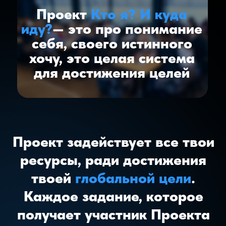
нужно сбросить, чтобы
расправить паруса и с
легкостью нестись навстречу
своим
мечтам
.
Мы научим как не зависеть
от настроения, а идти к цели
в любой ситуации. Образ
идеального будущего
перестанет быть «когда-то».
Ты будешь строить его
здесь
и сейчас
.
Проект
для тебя, если: