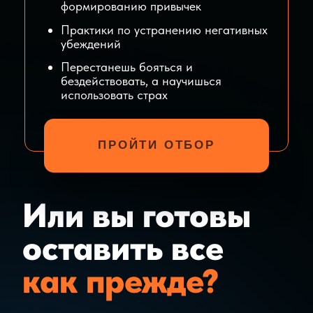
которые каждый день будут
помогать в пути
09
Получишь заметные результаты
уже в первые недели участия в
Проекте
Готовы выйти на
новый уровень в
деньгах, окружении
и качестве жизни?
ПРОЙТИ ОТБОР