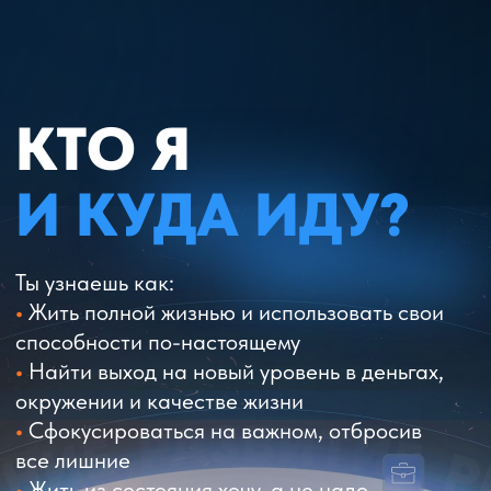
КТО Я
И КУДА ИДУ?
Ты узнаешь как:
•
Жить полной жизнью и использовать свои
способности по-настоящему
•
Найти выход на новый уровень в деньгах,
окружении и качестве жизни
•
Сфокусироваться на важном, отбросив
все лишние
•
Жить из состояния хочу, а не надо
•
Провести лучший год в своей жизни
ПРОЙТИ ОТБОР