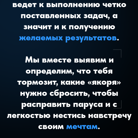
У тебя одни и те же результаты из
месяца в месяц несмотря на желание
выходить на новый уровень
Нет людей в окружение, которые как и
ты хотят большего от жизни
Ты постоянно выбираешь между
работой, семьей, собой и это
вызывает негативные чувства
Ты постоянно живешь из чувства
вины, в тревожности и сравнении
себя с теми кто лучше
Недостаток дисциплины делает тебя
зависимым от мотивации и настроения
Не понимаешь, как достичь выдающихся
результатов в ближайший год