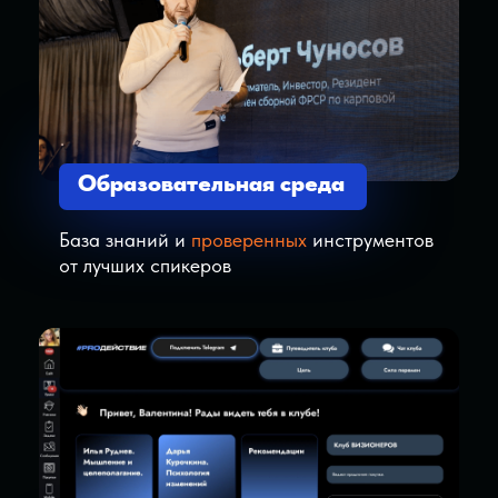
какое-нибудь место по запросу «Куда
пойти на выходных». Этим ты жаждешь не
просто отдыха, но спасения от рутины, не
понимая, что единственный ответственный
по притяжению рутины - это ты.
Перемена декораций не спасает от самого
себя. Хочешь обрести счастье - найди
цель, ради которого ты будешь готов
просыпаться по утрам.