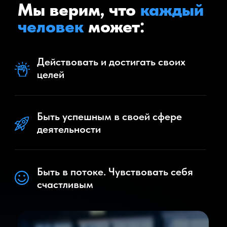
хочу, это целая система
для достижения целей
Проект задействует все твои
ресурсы, ради достижения
твоей
глобальной цели
.
Каждое задание, которое
получает участник Проекта
ведет к выполнению четко
поставленных задач, а
значит и к получению
желаемых результатов
.
Мы вместе выявим и
определим, что тебя
тормозит, какие «якоря»