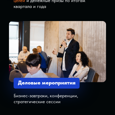
формированию привычек
Практики по устранению негативных
убеждений
Перестанешь бояться и
бездействовать, а научишься
использовать страх
ПРОЙТИ ОТБОР
Или вы готовы
оставить все
как прежде?
Ничего не делать и винить себя в этом
Понимать, что нужны изменения, но
так и продолжать их откладывать
Тратить время на то, что не приносит
новых результатов