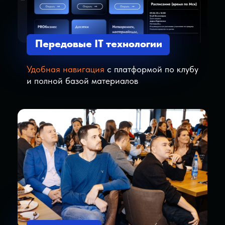
В результате
Хочу — это то, кто мы на самом деле, во что
верим и что делаем наедине с собой
настоящим. Это то, что зовет из глубины
души. Это наши убеждения, страстные
увлечения, глубоко скрытые позывы и
желания — неизбежные, неоспоримые и
необъяснимые. В отличие от надо, хочу не
соглашается на компромиссы.
Хочу появляется, когда мы перестаем
соответствовать чужим идеалам и
направляемся навстречу собственным — и
это позволяет раскрывать свой потенциал.
Хочу — лучший выбор, который мы можем
сделать в жизни