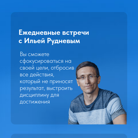
А также тебя
ждет
Работа в «десятках»
Десятки — это бизнес игра, в которой вы
получаете баллы и за
достижения своих
целей
и денежные призы по итогам
квартала и года