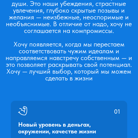
Отправить заявку
Осталось всего
4 мест из 70
ООО Бизнес-Школа "Крылья"
ОГРН 631805843709
Политика конфиденциальности