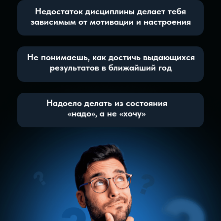
задания
02
Ты сформируешь новые, обогашающие
привычки и избавишься от вредных
03
Новые знания и навыки
04
Расширение круга полезных
контактов
05
Работа в десятках с экспертами