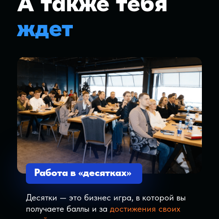
Соревновательность
Онлайн-марафоны
по достижению целей,
повышению личной эффективности
Уже за
первый
месяц
ты:
Инструменты для фокуса и
концентрации
Сформируешь цели на год и на месяц
Начнешь шаг за шагом идти к
своей цели
Работающие инструменты по