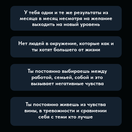
в рамках проекта?
Ежедневные встречи
с Ильей Рудневым
Вы сможете
сфокусироваться на
своей цели, отбросив
все действия,
который не приносят
результат, выстроить
дисциплину для
достижения
01
Ежедневные практические