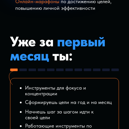
05
Уберешь лишнее и начнешь
действовать эффективней
06
Попадешь в условия, где
нельзя не делать
07
Получишь постоянный заряд
энергии и мотивацию на действия
08
Обретешь единомышленников,