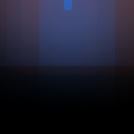
Мы верим, что
каждый
человек
может:
Действовать и достигать своих
целей
Быть успешным в своей сфере
деятельности
Быть в потоке. Чувствовать себя
счастливым
Проект
Кто я? И куда
иду?
— это про понимание
себя, своего истинного