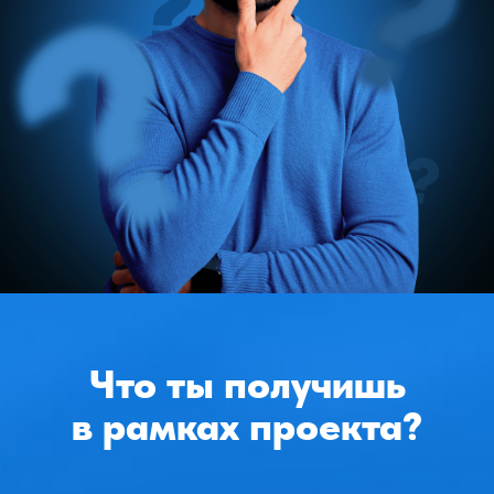
06
Проработаешь ограничивающие
убеждения и раскроешь свой
жизненный потенциал
07
Оффлайн встречи
08
Сильное окружение
09
Приложение трекер привычек